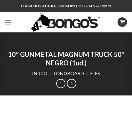
Skip
LLÁMENOS AHORA:
+34 943831736 / +34 688730073
to
content
10″ GUNMETAL MAGNUM TRUCK 50º
NEGRO (1ud.)
INICIO
/
LONGBOARD
/
EJES