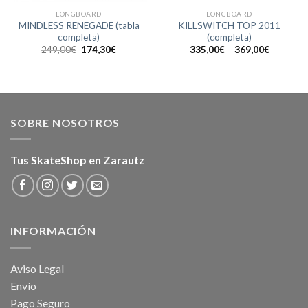
LONGBOARD
LONGBOARD
MINDLESS RENEGADE (tabla
KILLSWITCH TOP 2011
completa)
(completa)
El
El
249,00
€
174,30
€
335,00
€
–
369,00
€
precio
precio
original
actual
era:
es:
249,00€.
174,30€.
SOBRE NOSOTROS
Tus SkateShop en Zarautz
INFORMACIÓN
Aviso Legal
Envío
Pago Seguro