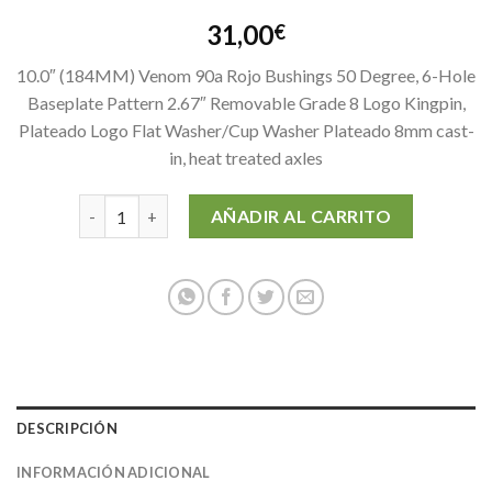
31,00
€
10.0″ (184MM) Venom 90a Rojo Bushings 50 Degree, 6-Hole
Baseplate Pattern 2.67″ Removable Grade 8 Logo Kingpin,
Plateado Logo Flat Washer/Cup Washer Plateado 8mm cast-
in, heat treated axles
10" GUNMETAL MAGNUM TRUCK 50º NEGRO (1ud.) can
AÑADIR AL CARRITO
DESCRIPCIÓN
INFORMACIÓN ADICIONAL