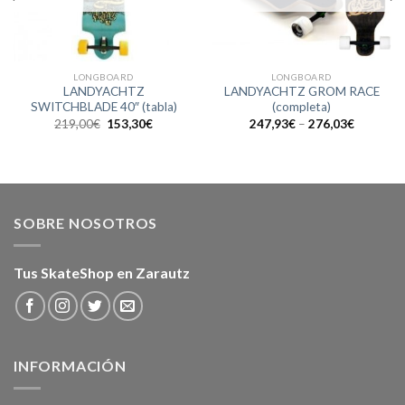
LONGBOARD
LONGBOARD
LANDYACHTZ
LANDYACHTZ GROM RACE
SWITCHBLADE 40″ (tabla)
(completa)
El
El
219,00
€
153,30
€
247,93
€
–
276,03
€
precio
precio
original
actual
era:
es:
219,00€.
153,30€.
SOBRE NOSOTROS
Tus SkateShop en Zarautz
INFORMACIÓN