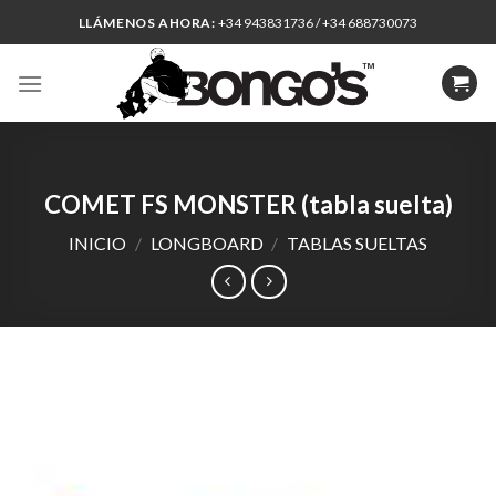
Skip
LLÁMENOS AHORA:
+34 943831736 / +34 688730073
to
content
COMET FS MONSTER (tabla suelta)
INICIO
/
LONGBOARD
/
TABLAS SUELTAS