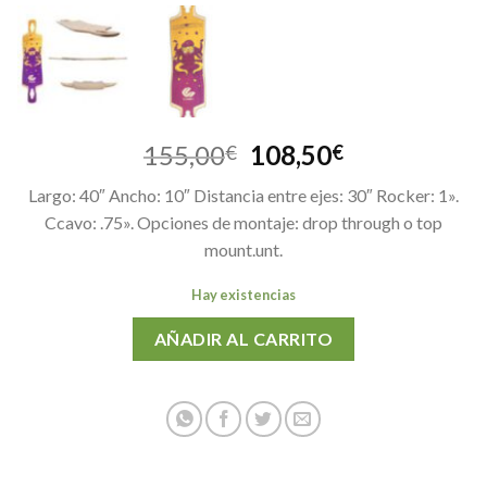
El
El
155,00
108,50
€
€
precio
precio
Largo: 40″ Ancho: 10″ Distancia entre ejes: 30″ Rocker: 1».
original
actual
Ccavo: .75». Opciones de montaje: drop through o top
era:
es:
mount.unt.
155,00€.
108,50€.
Hay existencias
AÑADIR AL CARRITO