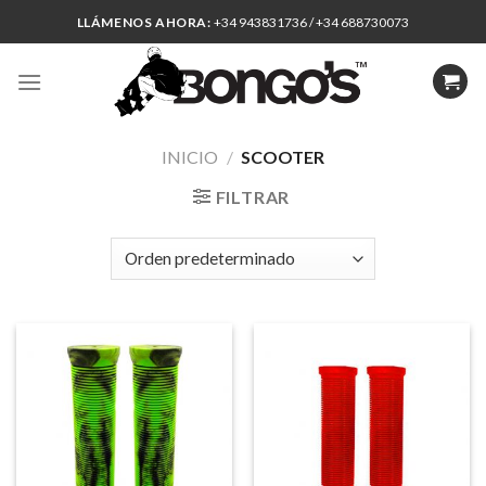
Skip
LLÁMENOS AHORA:
+34 943831736 / +34 688730073
to
content
INICIO
/
SCOOTER
FILTRAR