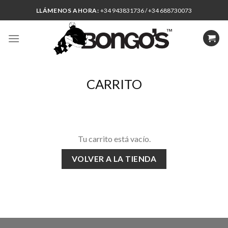
Skip
LLÁMENOS AHORA:
+34 943831736 / +34 688730073
to
content
CARRITO
Tu carrito está vacío.
VOLVER A LA TIENDA