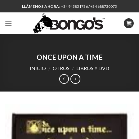
Skip
LLÁMENOS AHORA:
+34 943831736 / +34 688730073
to
content
ONCE UPON A TIME
INICIO
/
OTROS
/
LIBROS Y DVD