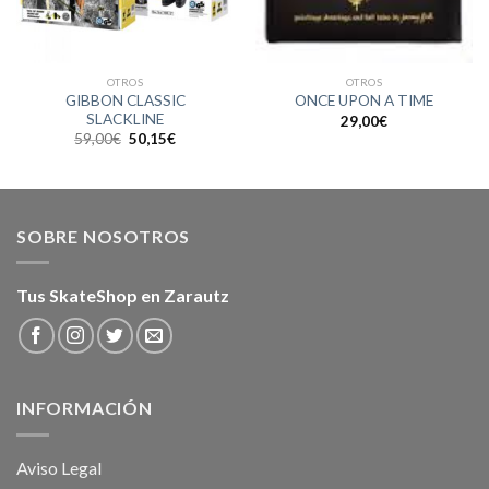
OTROS
OTROS
GIBBON CLASSIC
ONCE UPON A TIME
SLACKLINE
29,00
€
El
El
59,00
€
50,15
€
precio
precio
original
actual
era:
es:
59,00€.
50,15€.
SOBRE NOSOTROS
Tus SkateShop en Zarautz
INFORMACIÓN
Aviso Legal