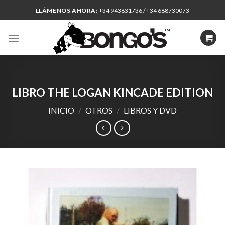
Skip
LLÁMENOS AHORA:
+34 943831736 / +34 688730073
to
content
LIBRO THE LOGAN KINCADE EDITION
INICIO
/
OTROS
/
LIBROS Y DVD