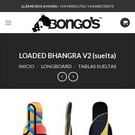
Skip
LLÁMENOS AHORA:
+34 943831736 / +34 688730073
to
content
LOADED BHANGRA V2 (suelta)
INICIO
/
LONGBOARD
/
TABLAS SUELTAS