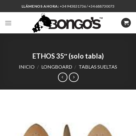
Skip
LLÁMENOS AHORA:
+34 943831736 / +34 688730073
to
content
ETHOS 35″ (solo tabla)
INICIO
/
LONGBOARD
/
TABLAS SUELTAS