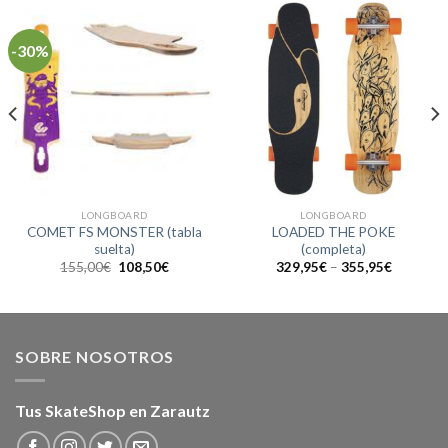
-30%
LONGBOARD
LONGBOARD
COMET FS MONSTER (tabla
LOADED THE POKE
suelta)
(completa)
El
El
155,00
€
108,50
€
329,95
€
–
355,95
€
precio
precio
original
actual
era:
es:
155,00€.
108,50€.
SOBRE NOSOTROS
Tus SkateShop en Zarautz