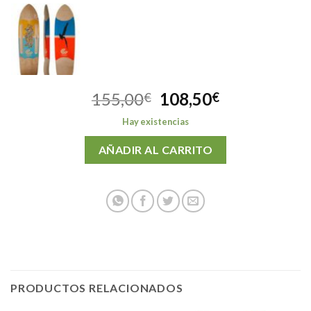
El
El
155,00
108,50
€
€
precio
precio
Hay existencias
original
actual
era:
es:
AÑADIR AL CARRITO
155,00€.
108,50€.
PRODUCTOS RELACIONADOS