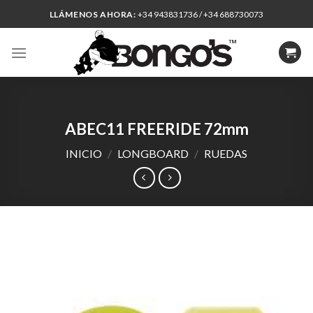
Skip
LLÁMENOS AHORA:
+34 943831736 / +34 688730073
to
content
ABEC11 FREERIDE 72mm
INICIO
/
LONGBOARD
/
RUEDAS