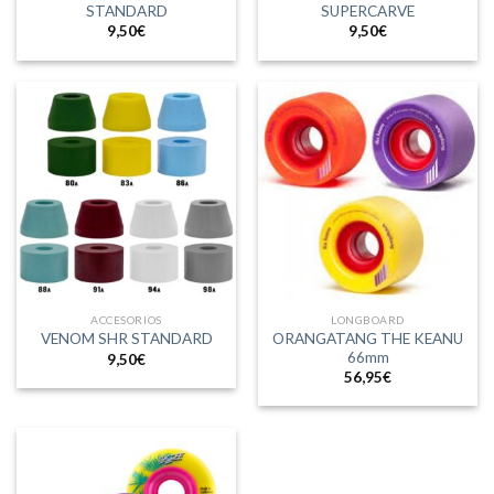
STANDARD
SUPERCARVE
9,50
€
9,50
€
ACCESORIOS
LONGBOARD
ORANGATANG THE KEANU
VENOM SHR STANDARD
66mm
9,50
€
56,95
€