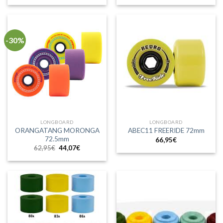
-30%
LONGBOARD
LONGBOARD
ORANGATANG MORONGA
ABEC11 FREERIDE 72mm
72.5mm
66,95
€
El
El
62,95
€
44,07
€
precio
precio
original
actual
era:
es:
62,95€.
44,07€.