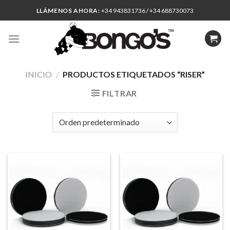
Skip
LLÁMENOS AHORA:
+34 943831736 / +34 688730073
to
content
INICIO
/
PRODUCTOS ETIQUETADOS “RISER”
FILTRAR