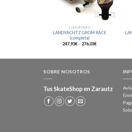
BOARD
LONGBOARD
MARKET PRICE
LANDYACHTZ GROM RACE
LA
elta)
(completa)
El
El
€
111,30
€
247,93
€
–
276,03
€
precio
precio
original
actual
era:
es:
159,00€.
111,30€.
SOBRE NOSOTROS
IN
Avis
Tus SkateShop en Zarautz
Enví
Pag
Sob