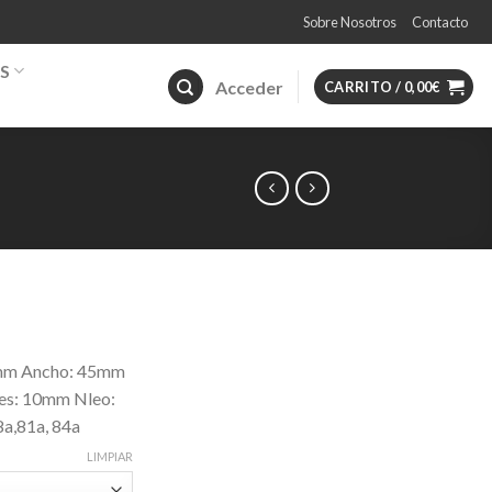
Sobre Nosotros
Contacto
S
Acceder
CARRITO /
0,00
€
72mm Ancho: 45mm
es: 10mm Nleo:
a,81a, 84a
LIMPIAR