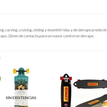
g, carving, cruising, sliding y downhill ridas y de derrape predec
rape, 32mm de contacto,para un mayor control en derrape.
S
SIN EXISTENCIAS