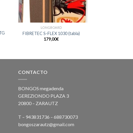
LONGBOARD
TG
FIBRETEC S-FLEX 1030 (tabla)
179,00
€
CONTACTO
BONGOS megadenda
GEREZIONDO PLAZA 3
20800 – ZARAUTZ
T – 943831736 – 688730073
bongoszarautz@gmail.com