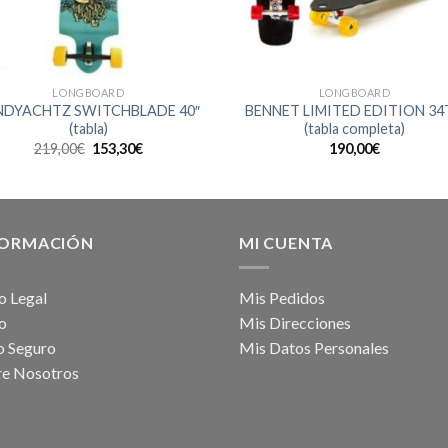
LONGBOARD
LONGBOARD
NDYACHTZ SWITCHBLADE 40″
BENNET LIMITED EDITION 34
(tabla)
(tabla completa)
El
El
219,00
€
153,30
€
190,00
€
precio
precio
original
actual
era:
es:
219,00€.
153,30€.
FORMACIÓN
MI CUENTA
o Legal
Mis Pedidos
o
Mis Direcciones
o Seguro
Mis Datos Personales
re Nosotros