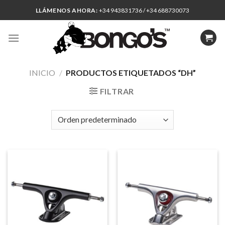
Skip
LLÁMENOS AHORA:
+34 943831736 / +34 688730073
to
content
INICIO
/
PRODUCTOS ETIQUETADOS “DH”
FILTRAR