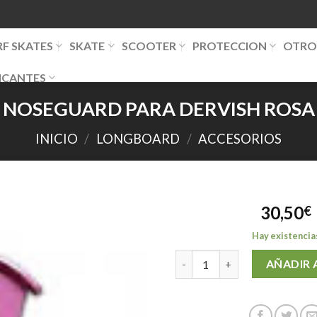
RF SKATES
SKATE
SCOOTER
PROTECCION
OTRO
ICANTES
NOSEGUARD PARA DERVISH ROSA
INICIO
/
LONGBOARD
/
ACCESORIOS
30,50
€
Hay existencia
NOSEGUARD PARA DERVISH R
AÑADIR 