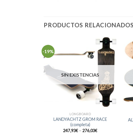
PRODUCTOS RELACIONADO
-19%
SIN EXISTENCIAS
BOARD
LONGBOARD
LANDYACHTZ GROM RACE
TIEN (tabla)
AL
(completa)
,95
€
247,93
€
–
276,03
€