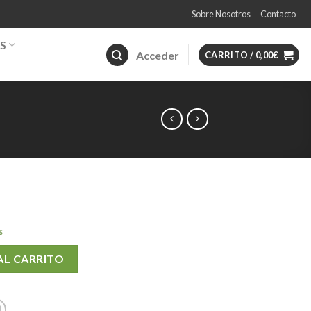
Sobre Nosotros
Contacto
S
Acceder
CARRITO /
0,00
€
s
OSA cantidad
AL CARRITO