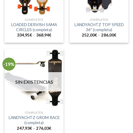
COMPLETOS
COMPLETOS
LOADED DERVISH SAMA
LANDYACHTZ TOP SPEED
CIRCLES (completa)
36″ (completa)
334,95
€
–
368,94
€
252,00
€
–
286,00
€
-19%
SIN EXISTENCIAS
COMPLETOS
LANDYACHTZ GROM RACE
(completa)
247,93
€
–
276,03
€