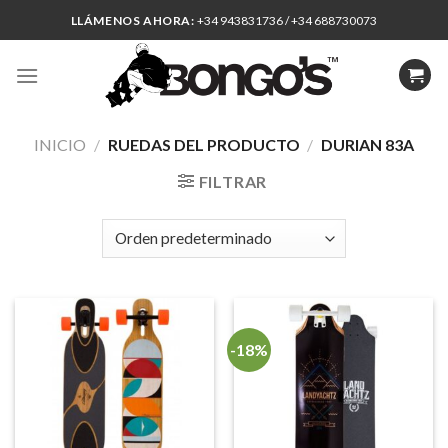
Skip
LLÁMENOS AHORA:
+34 943831736 / +34 688730073
to
content
INICIO
/
RUEDAS DEL PRODUCTO
/
DURIAN 83A
FILTRAR
-18%