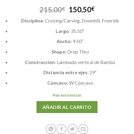
El
El
215,00
150,50
€
€
precio
precio
Disciplina:
Cruising/Carving, Downhill, Freeride
original
actual
era:
es:
Largo:
35.50″
215,00€.
150,50€.
Ancho:
9.50″
Shape:
Drop Thru
Construcción:
Laminado vertical de Bambú
Distancia entre ejes:
29″
Concavo:
W Cóncavo
Hay existencias
AÑADIR AL CARRITO