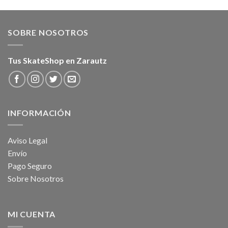
219,00€.
153,30€.
155,00€.
108,50€.
SOBRE NOSOTROS
Tus SkateShop en Zarautz
INFORMACIÓN
Aviso Legal
Envío
Pago Seguro
Sobre Nosotros
MI CUENTA