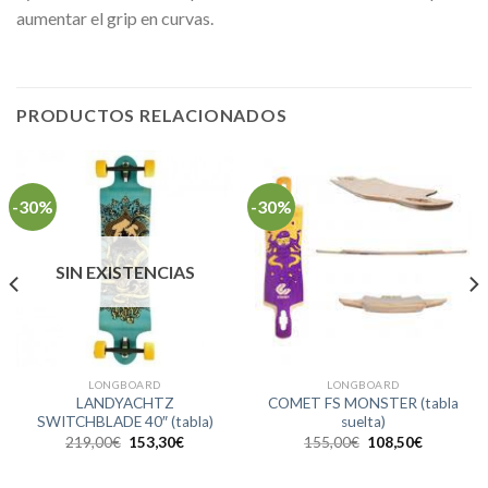
aumentar el grip en curvas.
PRODUCTOS RELACIONADOS
-30%
-30%
SIN EXISTENCIAS
LONGBOARD
LONGBOARD
LANDYACHTZ
COMET FS MONSTER (tabla
SWITCHBLADE 40″ (tabla)
suelta)
El
El
El
El
219,00
€
153,30
€
155,00
€
108,50
€
precio
precio
precio
precio
original
actual
original
actual
era:
es:
era:
es: