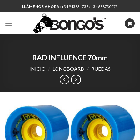
Skip
LLÁMENOS AHORA:
+34 943831736 / +34 688730073
to
content
RAD INFLUENCE 70mm
INICIO
/
LONGBOARD
/
RUEDAS