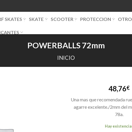
RF SKATES
SKATE
SCOOTER
PROTECCION
OTRO
ICANTES
POWERBALLS 72mm
INICIO
48,76
€
Una mas que recomendada rued
agarre excelente./2mm del m
78a.
Hay existencia