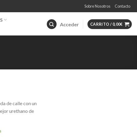
Sobre Nosotros
Contacto
S
Acceder
CARRITO /
0,00
€
a de calle con un
ejor urethano de
s