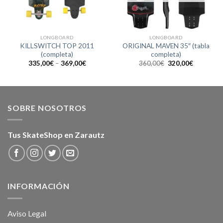
LONGBOARD
LONGBOARD
KILLSWITCH TOP 2011
ORIGINAL MAVEN 35″ (tabla
(completa)
completa)
El
El
335,00
€
–
369,00
€
360,00
€
320,00
€
precio
precio
original
actual
era:
es:
360,00€.
320,00€.
SOBRE NOSOTROS
Tus SkateShop en Zarautz
INFORMACIÓN
Aviso Legal