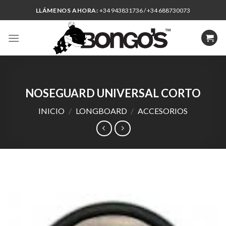
Skip
LLÁMENOS AHORA:
+34 943831736 / +34 688730073
to
content
NOSEGUARD UNIVERSAL CORTO
INICIO
/
LONGBOARD
/
ACCESORIOS