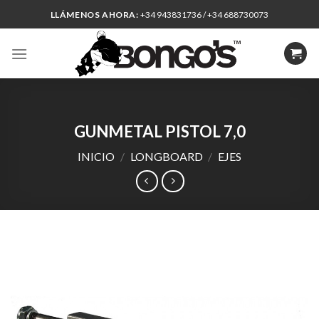
Skip
LLÁMENOS AHORA:
+34 943831736 / +34 688730073
to
content
GUNMETAL PISTOL 7,0
INICIO
/
LONGBOARD
/
EJES