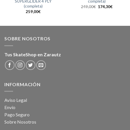
SUPERGLIDER 4 PLY
completa)
(completa)
El
El
249,00
€
174,30
€
precio
precio
259,00
€
original
actual
era:
es:
249,00€.
174,30€.
SOBRE NOSOTROS
Tus SkateShop en Zarautz
INFORMACIÓN
Aviso Legal
Envío
Pago Seguro
Sobre Nosotros