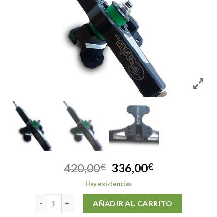
El
El
420,00
336,00
€
€
precio
precio
Hay existencias
original
actual
GENGHIS INTERCEPTOR (pareja) cantidad
era:
es:
AÑADIR AL CARRITO
420,00€.
336,00€.