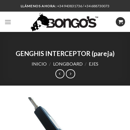
Skip
LLÁMENOS AHORA:
+34 943831736 / +34 688730073
to
content
GENGHIS INTERCEPTOR (pareja)
INICIO
/
LONGBOARD
/
EJES