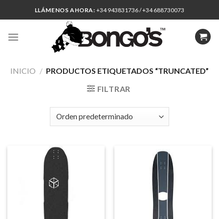
Skip
LLÁMENOS AHORA:
+34 943831736 / +34 688730073
to
content
INICIO
/
PRODUCTOS ETIQUETADOS “TRUNCATED”
FILTRAR