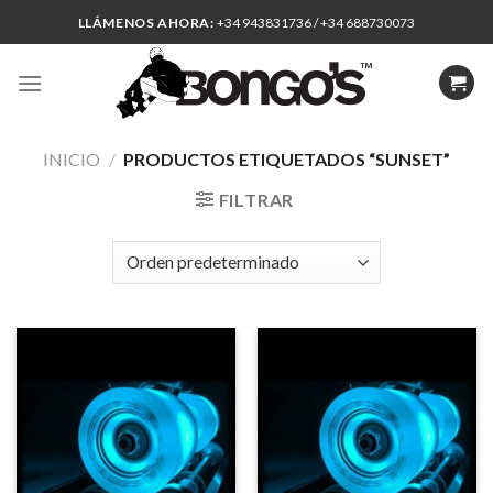
Skip
LLÁMENOS AHORA:
+34 943831736 / +34 688730073
to
content
INICIO
/
PRODUCTOS ETIQUETADOS “SUNSET”
FILTRAR