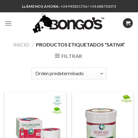
Skip
LLÁMENOS AHORA:
+34 943831736 / +34 688730073
to
content
INICIO
/
PRODUCTOS ETIQUETADOS “SATIVA”
FILTRAR