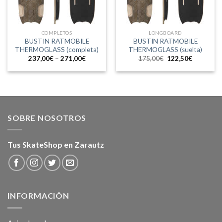
COMPLETOS
LONGBOARD
BUSTIN RATMOBILE
BUSTIN RATMOBILE
THERMOGLASS (completa)
THERMOGLASS (suelta)
El
El
237,00
€
–
271,00
€
175,00
€
122,50
€
precio
precio
original
actual
era:
es:
175,00€.
122,50€.
SOBRE NOSOTROS
Tus SkateShop en Zarautz
INFORMACIÓN