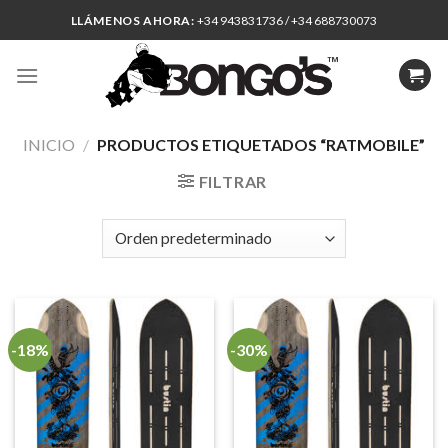
Skip
LLÁMENOS AHORA:
+34 943831736 / +34 688730073
to
content
INICIO
/
PRODUCTOS ETIQUETADOS “RATMOBILE”
FILTRAR
-18%
-30%