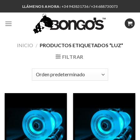
Skip
LLÁMENOS AHORA:
+34 943831736 / +34 688730073
to
content
INICIO
/
PRODUCTOS ETIQUETADOS “LUZ”
FILTRAR