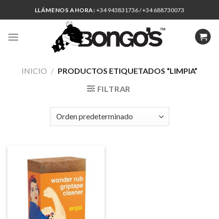
Skip
LLÁMENOS AHORA:
+34 943831736 / +34 688730073
to
content
INICIO
/
PRODUCTOS ETIQUETADOS “LIMPIA”
FILTRAR