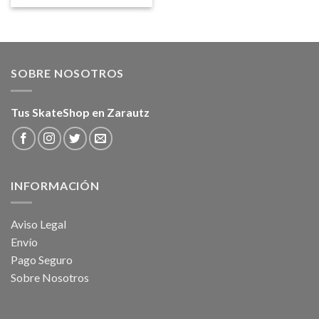
original
actual
era:
es:
155,00€.
108,50€.
SOBRE NOSOTROS
Tus SkateShop en Zarautz
INFORMACIÓN
Aviso Legal
Envío
Pago Seguro
Sobre Nosotros