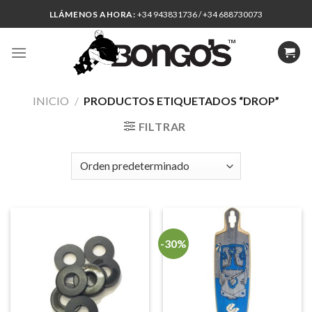
Skip
LLÁMENOS AHORA:
+34 943831736 / +34 688730073
to
content
INICIO
/
PRODUCTOS ETIQUETADOS “DROP”
FILTRAR
-30%