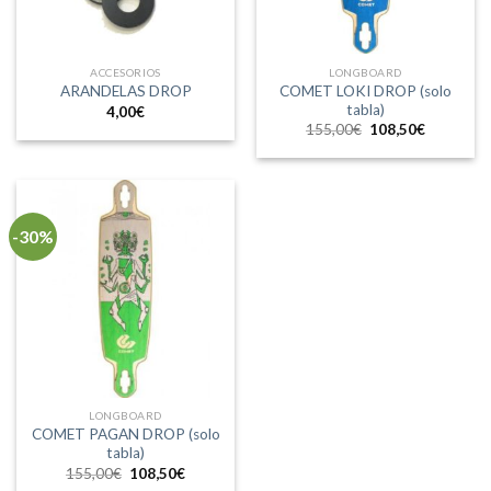
ACCESORIOS
LONGBOARD
COMET LOKI DROP (solo
ARANDELAS DROP
tabla)
4,00
€
El
El
155,00
€
108,50
€
precio
precio
original
actual
era:
es:
155,00€.
108,50€.
-30%
LONGBOARD
COMET PAGAN DROP (solo
tabla)
El
El
155,00
€
108,50
€
precio
precio