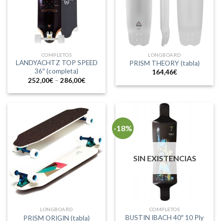
COMPLETOS
LONGBOARD
LANDYACHTZ TOP SPEED
PRISM THEORY (tabla)
36″ (completa)
164,46
€
252,00
€
–
286,00
€
-18%
SIN EXISTENCIAS
LONGBOARD
COMPLETOS
BUSTIN IBACH 40″ 10 Ply
PRISM ORIGIN (tabla)