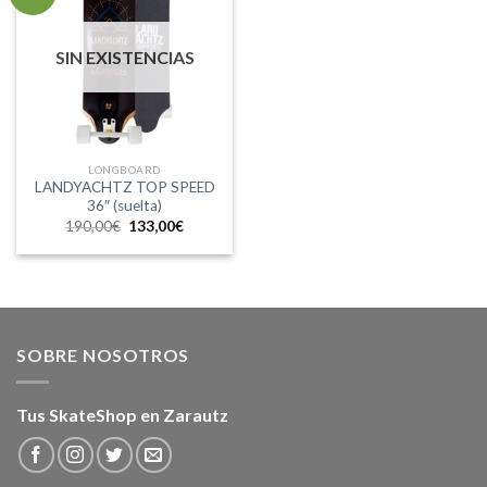
SIN EXISTENCIAS
LONGBOARD
LANDYACHTZ TOP SPEED
36″ (suelta)
El
El
190,00
€
133,00
€
precio
precio
original
actual
era:
es:
190,00€.
133,00€.
SOBRE NOSOTROS
Tus SkateShop en Zarautz