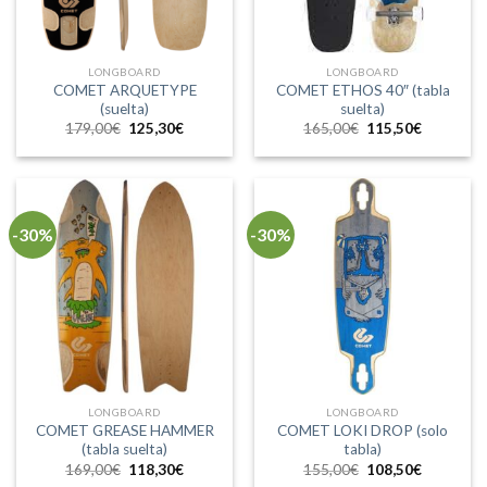
LONGBOARD
LONGBOARD
COMET ARQUETYPE
COMET ETHOS 40″ (tabla
(suelta)
suelta)
El
El
El
El
179,00
€
125,30
€
165,00
€
115,50
€
precio
precio
precio
precio
original
actual
original
actual
era:
es:
era:
es:
179,00€.
125,30€.
165,00€.
115,50€.
-30%
-30%
LONGBOARD
LONGBOARD
COMET GREASE HAMMER
COMET LOKI DROP (solo
(tabla suelta)
tabla)
El
El
El
El
169,00
€
118,30
€
155,00
€
108,50
€
precio
precio
precio
precio