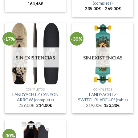
(completa)
164,46
€
235,00
€
–
269,00
€
-17%
-30%
SIN EXISTENCIAS
SIN EXISTENCIAS
COMPLETOS
COMPLETOS
LANDYACHTZ CANYON
LANDYACHTZ
ARROW (completa)
SWITCHBLADE 40″ (tabla)
El
El
El
El
259,00
€
214,00
€
219,00
€
153,30
€
precio
precio
precio
precio
original
actual
original
actual
era:
es:
era:
es:
259,00€.
214,00€.
219,00€.
153,30€.
-30%