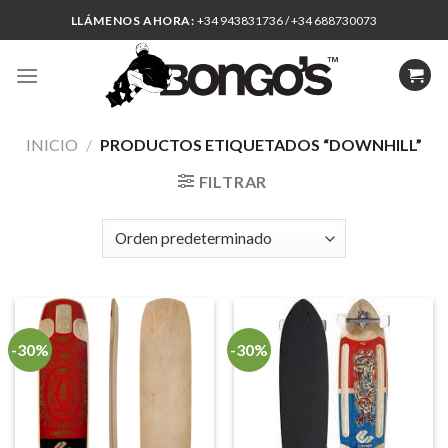
Skip
LLÁMENOS AHORA:
+34 943831736 / +34 688730073
to
content
INICIO
/
PRODUCTOS ETIQUETADOS “DOWNHILL”
FILTRAR
-30%
-30%