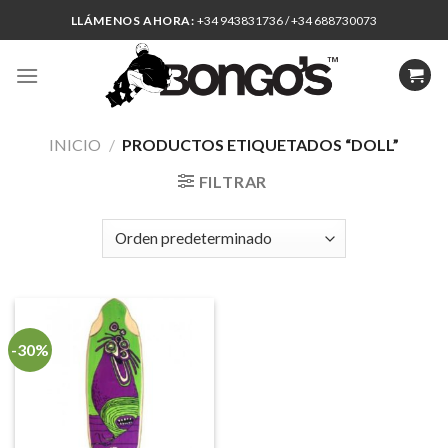
Skip
LLÁMENOS AHORA:
+34 943831736 / +34 688730073
to
content
INICIO
/
PRODUCTOS ETIQUETADOS “DOLL”
FILTRAR
-30%