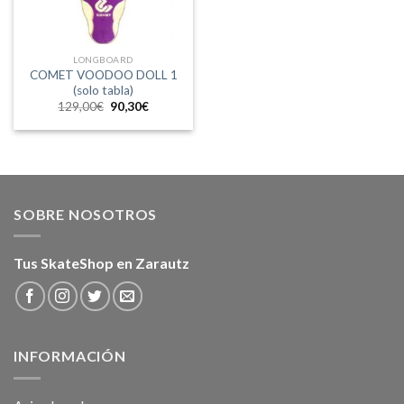
LONGBOARD
COMET VOODOO DOLL 1
(solo tabla)
El
El
129,00
€
90,30
€
precio
precio
original
actual
era:
es:
129,00€.
90,30€.
SOBRE NOSOTROS
Tus SkateShop en Zarautz
INFORMACIÓN