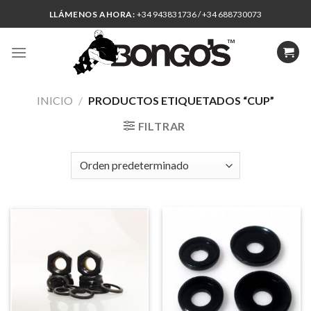
Skip
LLÁMENOS AHORA:
+34 943831736 / +34 688730073
to
content
INICIO
/
PRODUCTOS ETIQUETADOS “CUP”
FILTRAR