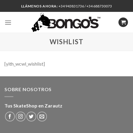
Skip
LLÁMENOS AHORA:
+34 943831736 / +34 688730073
to
content
WISHLIST
[yith_wcwl_wishlist]
SOBRE NOSOTROS
Tus SkateShop en Zarautz