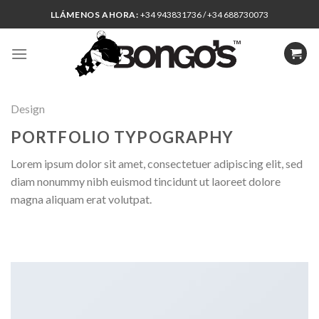
Skip
LLÁMENOS AHORA:
+34 943831736 / +34 688730073
to
content
Design
PORTFOLIO TYPOGRAPHY
Lorem ipsum dolor sit amet, consectetuer adipiscing elit, sed
diam nonummy nibh euismod tincidunt ut laoreet dolore
magna aliquam erat volutpat.