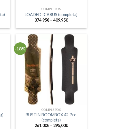
COMPLETOS
ta)
LOADED ICARUS (completa)
374,95
€
–
409,95
€
-18%
COMPLETOS
BUSTIN BOOMBOX 42 Pro
a)
(completa)
261,00
€
–
295,00
€