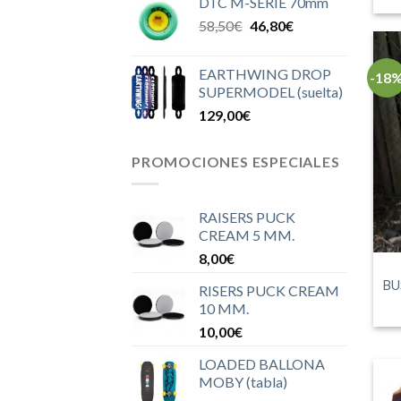
DTC M-SERIE 70mm
El
El
58,50
€
46,80
€
precio
precio
original
actual
EARTHWING DROP
-18
era:
es:
SUPERMODEL (suelta)
58,50€.
46,80€.
129,00
€
PROMOCIONES ESPECIALES
RAISERS PUCK
CREAM 5 MM.
8,00
€
BU
RISERS PUCK CREAM
10 MM.
10,00
€
LOADED BALLONA
MOBY (tabla)