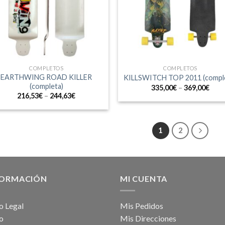
COMPLETOS
COMPLETOS
EARTHWING ROAD KILLER
KILLSWITCH TOP 2011 (compl
(completa)
335,00
€
–
369,00
€
216,53
€
–
244,63
€
1
2
FORMACIÓN
MI CUENTA
o Legal
Mis Pedidos
o
Mis Direcciones