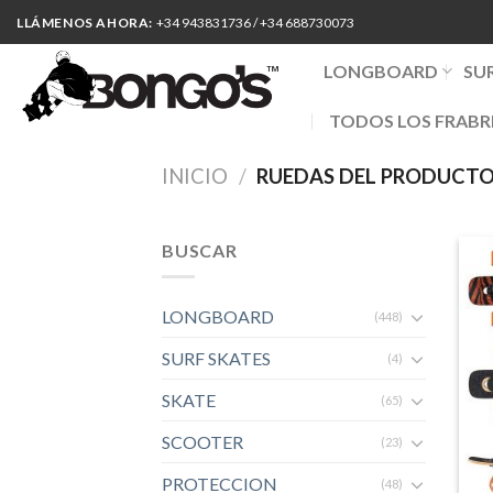
Skip
LLÁMENOS AHORA:
+34 943831736 / +34 688730073
to
content
LONGBOARD
SU
TODOS LOS FRABR
INICIO
/
RUEDAS DEL PRODUCT
BUSCAR
LONGBOARD
(448)
SURF SKATES
(4)
SKATE
(65)
SCOOTER
(23)
PROTECCION
(48)