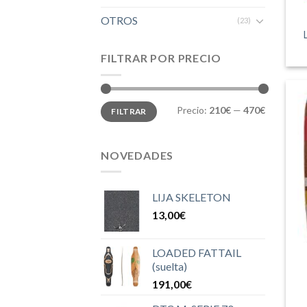
OTROS
(23)
FILTRAR POR PRECIO
Precio
Precio
Precio:
210€
—
470€
FILTRAR
mínimo
máximo
NOVEDADES
LIJA SKELETON
13,00
€
LOADED FATTAIL
(suelta)
191,00
€