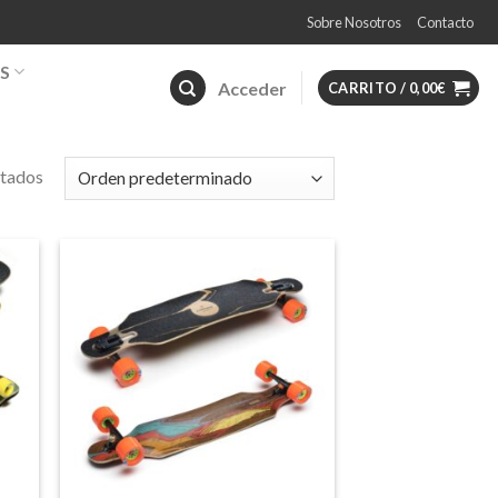
Sobre Nosotros
Contacto
S
Acceder
CARRITO /
0,00
€
ltados