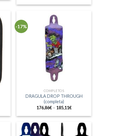
-17%
COMPLETOS
DRAGULA DROP THROUGH
(completa)
176,86
€
–
185,11
€