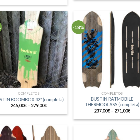
%
-18%
COMPLETOS
COMPLETOS
BUSTIN RATMOBILE
STIN BOOMBOX 42″ (completa)
THERMOGLASS (completa)
245,00
€
–
279,00
€
237,00
€
–
271,00
€