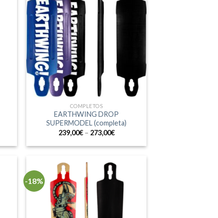
COMPLETOS
EARTHWING DROP
SUPERMODEL (completa)
239,00
€
–
273,00
€
-18%