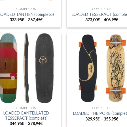
COMPLETOS
COMPLETOS
LOADED TANTIEN (completo)
LOADED TESSERACT (comple
333,95
€
–
367,45
€
373,00
€
–
406,99
€
COMPLETOS
COMPLETOS
LOADED CANTELLATED
LOADED THE POKE (complet
TESSERACT (completa)
329,95
€
–
355,95
€
344,95
€
–
378,94
€