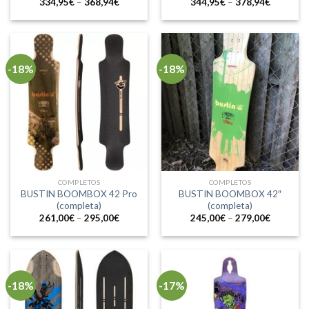
334,95
€
–
368,94
€
344,95
€
–
378,94
€
-18%
-18%
COMPLETOS
COMPLETOS
BUSTIN BOOMBOX 42 Pro
BUSTIN BOOMBOX 42″
(completa)
(completa)
261,00
€
–
295,00
€
245,00
€
–
279,00
€
-18%
-17%