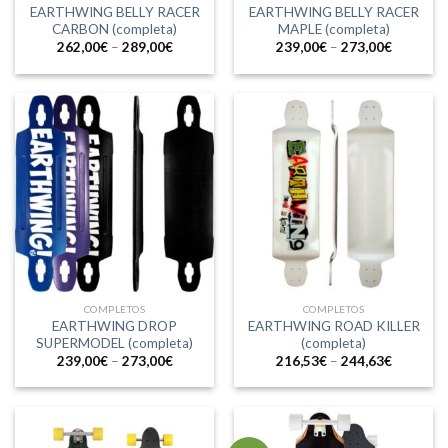
EARTHWING BELLY RACER
EARTHWING BELLY RACER
CARBON (completa)
MAPLE (completa)
262,00
€
–
289,00
€
239,00
€
–
273,00
€
COMPLETOS
COMPLETOS
EARTHWING DROP
EARTHWING ROAD KILLER
SUPERMODEL (completa)
(completa)
239,00
€
–
273,00
€
216,53
€
–
244,63
€